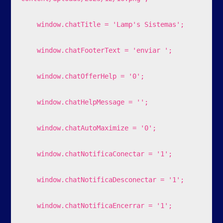
    window.chatTitle = 'Lamp's Sistemas';

    window.chatFooterText = 'enviar ';

    window.chatOfferHelp = '0';

    window.chatHelpMessage = '';

    window.chatAutoMaximize = '0';

    window.chatNotificaConectar = '1';

    window.chatNotificaDesconectar = '1';

    window.chatNotificaEncerrar = '1';
