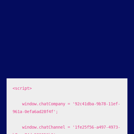
<script>

    window.chatCompany = '92c41dba-9b78-11ef-
961a-0efa6ad28f4f';

    window.chatChannel = '1fe25f56-a497-4973-