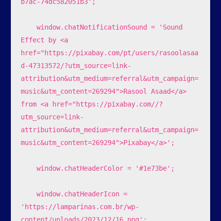
b7ac-74dc582051b3';

    window.chatNotificationSound = 'Sound 
Effect by <a 
href="https://pixabay.com/pt/users/rasoolasaa
d-47313572/?utm_source=link-
attribution&utm_medium=referral&utm_campaign=
music&utm_content=269294">Rasool Asaad</a> 
from <a href="https://pixabay.com//?
utm_source=link-
attribution&utm_medium=referral&utm_campaign=
music&utm_content=269294">Pixabay</a>';

    window.chatHeaderColor = '#1e73be';

    window.chatHeaderIcon = 
'https://lamparinas.com.br/wp-
content/uploads/2023/12/16.png';
