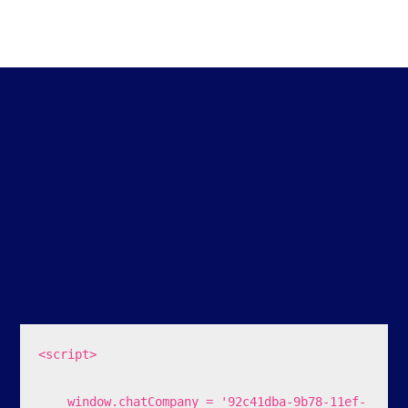
<script>

    window.chatCompany = '92c41dba-9b78-11ef-