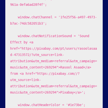
961a-0efa6ad28f4f';

    window.chatChannel = '1fe25f56-a497-4973-
b7ac-74dc582051b3';

    window.chatNotificationSound = 'Sound 
Effect by <a 
href="https://pixabay.com/pt/users/rasoolasaa
d-47313572/?utm_source=link-
attribution&utm_medium=referral&utm_campaign=
music&utm_content=269294">Rasool Asaad</a> 
from <a href="https://pixabay.com//?
utm_source=link-
attribution&utm_medium=referral&utm_campaign=
music&utm_content=269294">Pixabay</a>';

    window.chatHeaderColor = '#1e73be';
