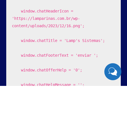
    window.chatHeaderIcon = 
'https://lamparinas.com.br/wp-
content/uploads/2023/12/16.png';

    window.chatTitle = 'Lamp's Sistemas';

    window.chatFooterText = 'enviar ';

    window.chatOfferHelp = '0';

    window.chatHelpMessage = '';

    window.chatAutoMaximize = '0';

    window.chatNotificaConectar = '1';
