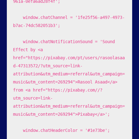
961a-0efa6ad28f4f';

    window.chatChannel = '1fe25f56-a497-4973-
b7ac-74dc582051b3';

    window.chatNotificationSound = 'Sound 
Effect by <a 
href="https://pixabay.com/pt/users/rasoolasaa
d-47313572/?utm_source=link-
attribution&utm_medium=referral&utm_campaign=
music&utm_content=269294">Rasool Asaad</a> 
from <a href="https://pixabay.com//?
utm_source=link-
attribution&utm_medium=referral&utm_campaign=
music&utm_content=269294">Pixabay</a>';

    window.chatHeaderColor = '#1e73be';
