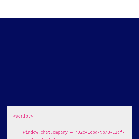
<script>

    window.chatCompany = '92c41dba-9b78-11ef-