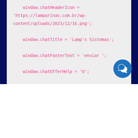
    window.chatHeaderIcon = 
'https://lamparinas.com.br/wp-
content/uploads/2023/12/16.png';

    window.chatTitle = 'Lamp's Sistemas';

    window.chatFooterText = 'enviar ';

    window.chatOfferHelp = '0';

    window.chatHelpMessage = '';

    window.chatAutoMaximize = '0';

    window.chatNotificaConectar = '1';

    window.chatNotificaDesconectar = '1';
