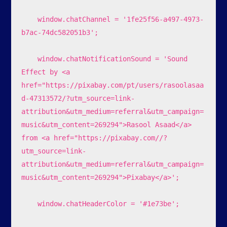
    window.chatChannel = '1fe25f56-a497-4973-
b7ac-74dc582051b3';

    window.chatNotificationSound = 'Sound 
Effect by <a 
href="https://pixabay.com/pt/users/rasoolasaa
d-47313572/?utm_source=link-
attribution&utm_medium=referral&utm_campaign=
music&utm_content=269294">Rasool Asaad</a> 
from <a href="https://pixabay.com//?
utm_source=link-
attribution&utm_medium=referral&utm_campaign=
music&utm_content=269294">Pixabay</a>';

    window.chatHeaderColor = '#1e73be';
