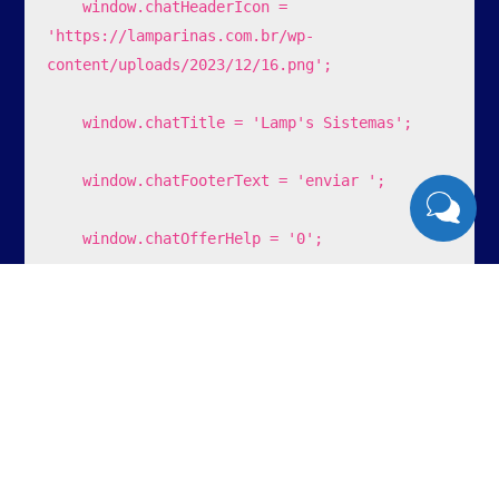
    window.chatHeaderIcon = 
'https://lamparinas.com.br/wp-
content/uploads/2023/12/16.png';

    window.chatTitle = 'Lamp's Sistemas';

    window.chatFooterText = 'enviar ';

    window.chatOfferHelp = '0';

    window.chatHelpMessage = '';

    window.chatAutoMaximize = '0';

    window.chatNotificaConectar = '1';

    window.chatNotificaDesconectar = '1';
