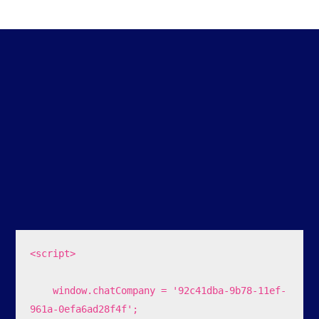
<script>

    window.chatCompany = '92c41dba-9b78-11ef-
961a-0efa6ad28f4f';
