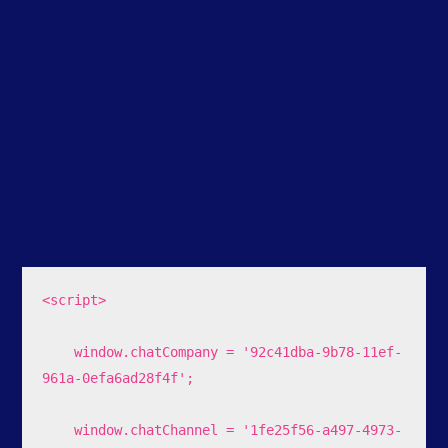
<script>

    window.chatCompany = '92c41dba-9b78-11ef-
961a-0efa6ad28f4f';

    window.chatChannel = '1fe25f56-a497-4973-