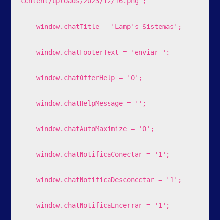
content/uploads/2023/12/16.png';

    window.chatTitle = 'Lamp's Sistemas';

    window.chatFooterText = 'enviar ';

    window.chatOfferHelp = '0';

    window.chatHelpMessage = '';

    window.chatAutoMaximize = '0';

    window.chatNotificaConectar = '1';

    window.chatNotificaDesconectar = '1';

    window.chatNotificaEncerrar = '1';
