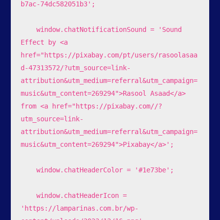
b7ac-74dc582051b3';

    window.chatNotificationSound = 'Sound 
Effect by <a 
href="https://pixabay.com/pt/users/rasoolasaa
d-47313572/?utm_source=link-
attribution&utm_medium=referral&utm_campaign=
music&utm_content=269294">Rasool Asaad</a> 
from <a href="https://pixabay.com//?
utm_source=link-
attribution&utm_medium=referral&utm_campaign=
music&utm_content=269294">Pixabay</a>';

    window.chatHeaderColor = '#1e73be';

    window.chatHeaderIcon = 
'https://lamparinas.com.br/wp-