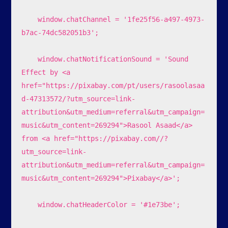
    window.chatChannel = '1fe25f56-a497-4973-
b7ac-74dc582051b3';

    window.chatNotificationSound = 'Sound 
Effect by <a 
href="https://pixabay.com/pt/users/rasoolasaa
d-47313572/?utm_source=link-
attribution&utm_medium=referral&utm_campaign=
music&utm_content=269294">Rasool Asaad</a> 
from <a href="https://pixabay.com//?
utm_source=link-
attribution&utm_medium=referral&utm_campaign=
music&utm_content=269294">Pixabay</a>';

    window.chatHeaderColor = '#1e73be';
